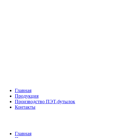
ПЭТ бутылки коричневые
Крышки для бутылок
ПЭТ кеги
Одноразовая посуда
Главная
Продукция
Производство ПЭТ-бутылок
Контакты
Главная