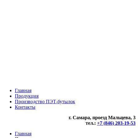
ПЭТ бутылки коричневые
Крышки для бутылок
ПЭТ кеги
Одноразовая посуда
Главная
Продукция
Производство ПЭТ-бутылок
Контакты
г. Самара, проезд Мальцева, 3
тел.:
+7 (846) 203-19-53
Главная